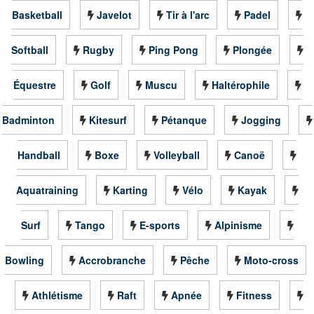
Basketball
Javelot
Tir à l'arc
Padel
Softball
Rugby
Ping Pong
Plongée
Équestre
Golf
Muscu
Haltérophile
Badminton
Kitesurf
Pétanque
Jogging
Handball
Boxe
Volleyball
Canoë
Aquatraining
Karting
Vélo
Kayak
Surf
Tango
E-sports
Alpinisme
Bowling
Accrobranche
Pêche
Moto-cross
Athlétisme
Raft
Apnée
Fitness