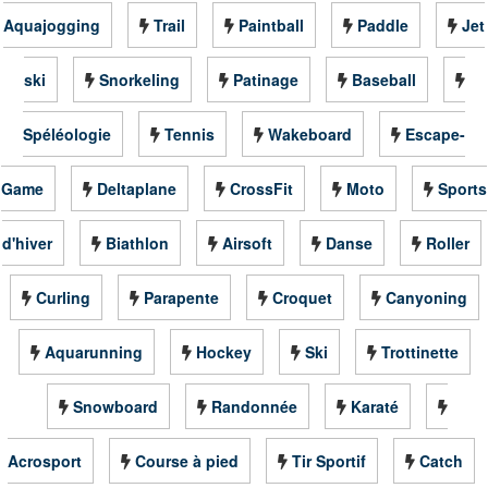
Aquajogging
Trail
Paintball
Paddle
Jet
ski
Snorkeling
Patinage
Baseball
Spéléologie
Tennis
Wakeboard
Escape-
Game
Deltaplane
CrossFit
Moto
Sports
d'hiver
Biathlon
Airsoft
Danse
Roller
Curling
Parapente
Croquet
Canyoning
Aquarunning
Hockey
Ski
Trottinette
Snowboard
Randonnée
Karaté
Acrosport
Course à pied
Tir Sportif
Catch