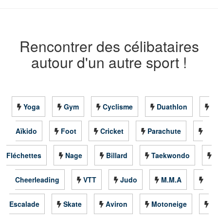
Rencontrer des célibataires
autour d'un autre sport !
Yoga
Gym
Cyclisme
Duathlon
Aïkido
Foot
Cricket
Parachute
Fléchettes
Nage
Billard
Taekwondo
Cheerleading
VTT
Judo
M.M.A
Escalade
Skate
Aviron
Motoneige