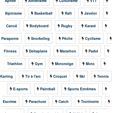
Apnée
Athlétisme
Culturisme
VTT
Alpinisme
Basketball
Raft
Javelot
Canoë
Bodyboard
Rugby
Karaté
Parapente
Snorkeling
Pêche
Cyclisme
Fitness
Deltaplane
Marathon
Padel
Triathlon
Gym
Motoneige
Moto
Karting
Tir à l'arc
Croquet
Ski
Tennis
E-sports
Paintball
Sports Extrêmes
Escrime
Parachute
Catch
Trottinette