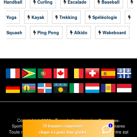
Handball
Curling
Escalade
Baseball
Yoga
Kayak
Trekking
Spéléologie
Squash
Ping Pong
Aïkido
Wakeboard
Copyright © 2020 - Tous droits réservés -
Rencontres-
1
Sportifs.xyz - Rencontres entre sportifs et sportives célibataires
59 femmes connectées
Toute reproduction même partielle de ce site de rencontre est
clique ici pour leur parler