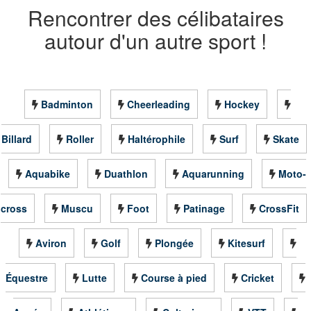
Rencontrer des célibataires
autour d'un autre sport !
Badminton
Cheerleading
Hockey
Billard
Roller
Haltérophile
Surf
Skate
Aquabike
Duathlon
Aquarunning
Moto-
cross
Muscu
Foot
Patinage
CrossFit
Aviron
Golf
Plongée
Kitesurf
Équestre
Lutte
Course à pied
Cricket