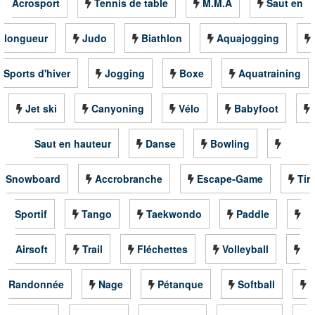
Acrosport
Tennis de table
M.M.A
Saut en
longueur
Judo
Biathlon
Aquajogging
Sports d'hiver
Jogging
Boxe
Aquatraining
Jet ski
Canyoning
Vélo
Babyfoot
Saut en hauteur
Danse
Bowling
Snowboard
Accrobranche
Escape-Game
Tir
Sportif
Tango
Taekwondo
Paddle
Airsoft
Trail
Fléchettes
Volleyball
Randonnée
Nage
Pétanque
Softball